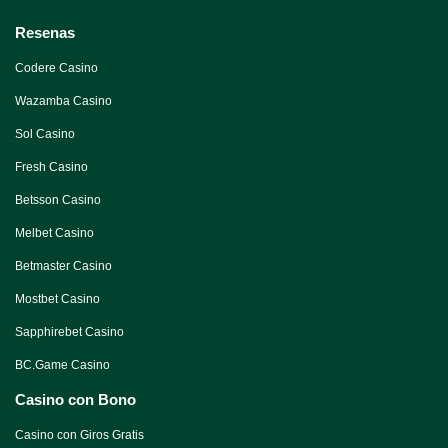
Resenas
Codere Casino
Wazamba Casino
Sol Casino
Fresh Casino
Betsson Casino
Melbet Casino
Betmaster Casino
Mostbet Casino
Sapphirebet Casino
BC.Game Casino
Casino con Bono
Casino con Giros Gratis