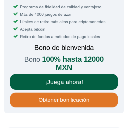
Programa de fidelidad de calidad y ventajoso
Más de 4000 juegos de azar
Límites de retiro más altos para criptomonedas
Acepta bitcoin
Retiro de fondos a métodos de pago locales
Bono de bienvenida
100% hasta 12000
Bono
MXN
¡Juega ahora!
Obtener bonificación