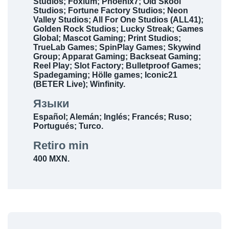
Studios
;
Foxium
;
Phoenix7
;
Old Skool
Studios
;
Fortune Factory Studios
;
Neon
Valley Studios
;
All For One Studios (ALL41)
;
Golden Rock Studios
;
Lucky Streak
;
Games
Global
;
Mascot Gaming
;
Print Studios
;
TrueLab Games
;
SpinPlay Games
;
Skywind
Group
;
Apparat Gaming
;
Backseat Gaming
;
Reel Play
;
Slot Factory
;
Bulletproof Games
;
Spadegaming
;
Hölle games
;
Iconic21
(BETER Live)
;
Winfinity
.
Языки
Español
;
Alemán
;
Inglés
;
Francés
;
Ruso
;
Portugués
;
Turco
.
Retiro min
400 MXN.