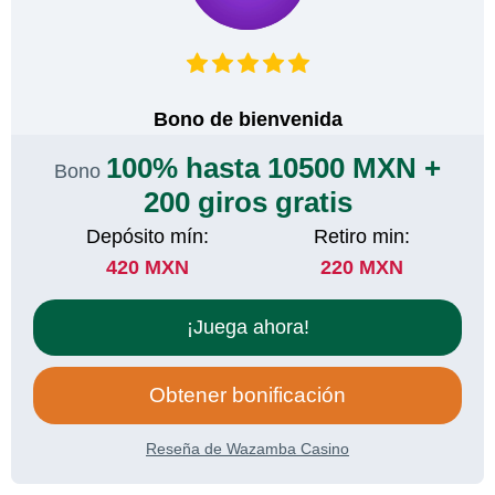
Bono de bienvenida
100% hasta 10500 MXN +
Bono
200 giros gratis
Depósito mín:
Retiro min:
420 MXN
220 MXN
¡Juega ahora!
Obtener bonificación
Reseña de Wazamba Casino