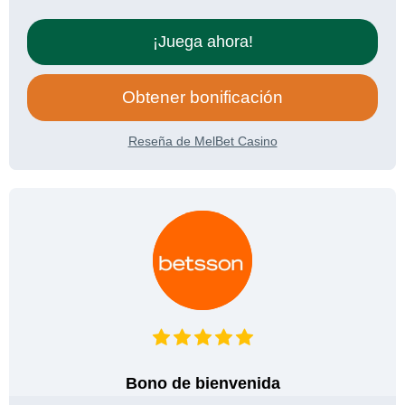
¡Juega ahora!
Obtener bonificación
Reseña de MelBet Casino
Bono de bienvenida