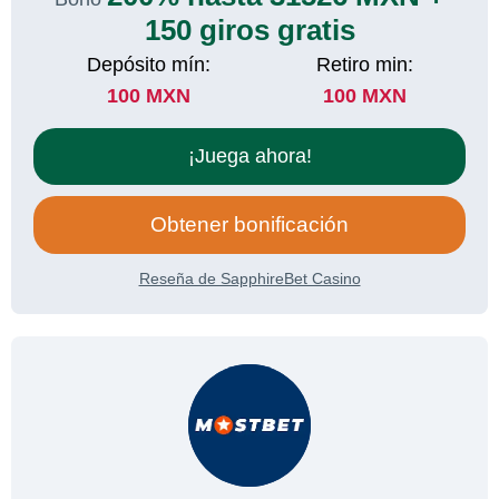
150 giros gratis
Depósito mín:
Retiro min:
100 MXN
100 MXN
¡Juega ahora!
Obtener bonificación
Reseña de SapphireBet Casino