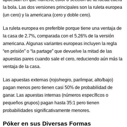
la bola. Las dos versiones principales son la ruleta europea
(un cero) y la americana (cero y doble cero).
La ruleta europea es preferible porque tiene una ventaja de
la casa de 2.7%, comparada con el 5.26% de la versión
americana. Algunas variantes europeas incluyen la regla
“en prisión” o “la partage” que devuelve la mitad de las
apuestas pares cuando sale el cero, reduciendo aún más la
ventaja de la casa.
Las apuestas externas (rojo/negro, par/impar, alto/bajo)
pagan menos pero tienen casi 50% de probabilidad de
ganar. Las apuestas internas (números específicos o
pequeños grupos) pagan hasta 35:1 pero tienen
probabilidades significativamente menores.
Póker en sus Diversas Formas