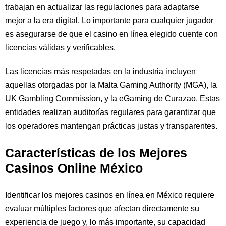
trabajan en actualizar las regulaciones para adaptarse
mejor a la era digital. Lo importante para cualquier jugador
es asegurarse de que el casino en línea elegido cuente con
licencias válidas y verificables.
Las licencias más respetadas en la industria incluyen
aquellas otorgadas por la Malta Gaming Authority (MGA), la
UK Gambling Commission, y la eGaming de Curazao. Estas
entidades realizan auditorías regulares para garantizar que
los operadores mantengan prácticas justas y transparentes.
Características de los Mejores
Casinos Online México
Identificar los mejores casinos en línea en México requiere
evaluar múltiples factores que afectan directamente su
experiencia de juego y, lo más importante, su capacidad