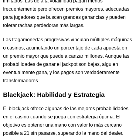
limitados. Las de alta volatilidad pagan menos
frecuentemente pero ofrecen premios mayores, adecuadas
para jugadores que buscan grandes ganancias y pueden
tolerar rachas perdedoras más largas.
Las tragamonedas progresivas vinculan múltiples máquinas
o casinos, acumulando un porcentaje de cada apuesta en
un premio mayor que puede alcanzar millones. Aunque las
probabilidades de ganar el jackpot son bajas, alguien
eventualmente gana, y los pagos son verdaderamente
transformadores.
Blackjack: Habilidad y Estrategia
El blackjack ofrece algunas de las mejores probabilidades
en el casino cuando se juega con estrategia óptima. El
objetivo es obtener una mano con valor lo más cercano
posible a 21 sin pasarse, superando la mano del dealer.