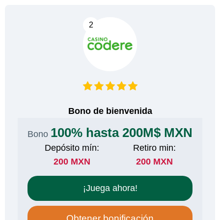
2
Bono de bienvenida
100% hasta 200M$ MXN
Bono
Depósito mín:
Retiro min:
200 MXN
200 MXN
¡Juega ahora!
Obtener bonificación