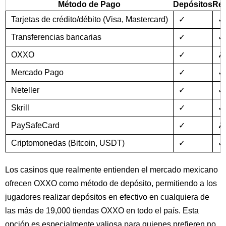
Método de Pago
Depósitos
Ret
Tarjetas de crédito/débito (Visa, Mastercard)
✓
✓
Transferencias bancarias
✓
✓
OXXO
✓
✗
Mercado Pago
✓
✓
Neteller
✓
✓
Skrill
✓
✓
PaySafeCard
✓
✗
Criptomonedas (Bitcoin, USDT)
✓
✓
Los casinos que realmente entienden el mercado mexicano
ofrecen OXXO como método de depósito, permitiendo a los
jugadores realizar depósitos en efectivo en cualquiera de
las más de 19,000 tiendas OXXO en todo el país. Esta
opción es especialmente valiosa para quienes prefieren no